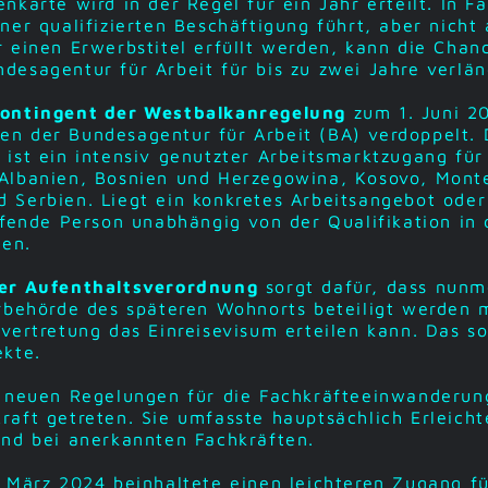
karte wird in der Regel für ein Jahr erteilt. In Fä
ner qualifizierten Beschäftigung führt, aber nicht 
 einen Erwerbstitel erfüllt werden, kann die Chan
esagentur für Arbeit für bis zu zwei Jahre verlä
ontingent der Westbalkanregelung
zum 1. Juni 2
n der Bundesagentur für Arbeit (BA) verdoppelt. 
ist ein intensiv genutzter Arbeitsmarktzugang für
Albanien, Bosnien und Herzegowina, Kosovo, Mont
Serbien. Liegt ein konkretes Arbeitsangebot oder 
ffende Person unabhängig von der Qualifikation in
sen.
er Aufenthaltsverordnung
sorgt dafür, dass nunm
rbehörde des späteren Wohnorts beteiligt werden 
vertretung das Einreisevisum erteilen kann. Das so
ekte.
neuen Regelungen für die Fachkräfteeinwanderung 
aft getreten. Sie umfasste hauptsächlich Erleicht
und bei anerkannten Fachkräften.
 März 2024 beinhaltete einen leichteren Zugang fü