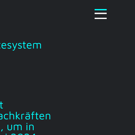
tesystem
t
achkräften
, um in