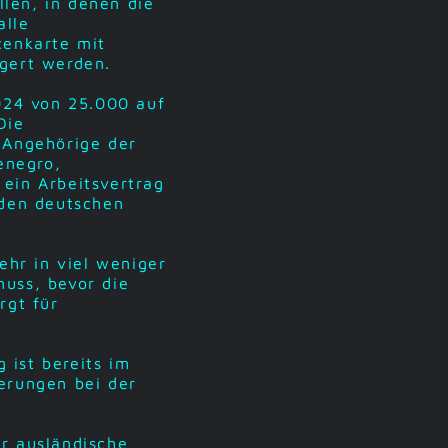
llen, in denen die
alle
cenkarte mit
ngert werden.
024 von 25.000 auf
Die
 Angehörige der
enegro,
ein Arbeitsvertrag
 den deutschen
ehr in viel weniger
muss, bevor die
rgt für
ist bereits im
erungen bei der
r ausländische