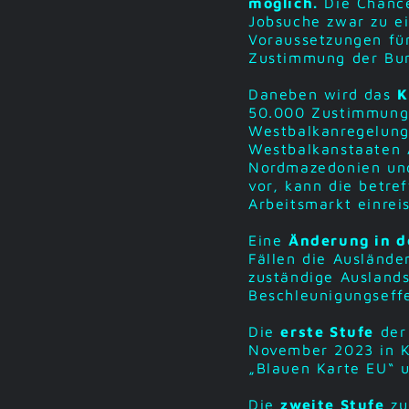
möglich.
Die Chancen
Jobsuche zwar zu ei
Voraussetzungen für
Zustimmung der Bund
Daneben wird das
K
50.000 Zustimmunge
Westbalkanregelung 
Westbalkanstaaten 
Nordmazedonien und 
vor, kann die betre
Arbeitsmarkt einrei
Eine
Änderung in d
Fällen die Auslände
zuständige Auslands
Beschleunigungseff
Die
erste Stufe
der 
November 2023 in Kr
„Blauen Karte EU“ 
Die
zweite Stufe
zu