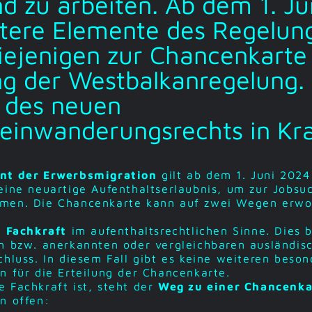
d zu arbeiten. Ab dem 1. J
tere Elemente des Regelun
iejenigen zur Chancenkarte
g der Westbalkanregelung.
n des neuen
einwanderungsrechts in Kra
nt der Erwerbsmigration
gilt ab dem 1. Juni 2024
eine neuartige Aufenthaltserlaubnis, um zur Jobsu
men. Die Chancenkarte kann auf zwei Wegen erw
s Fachkraft
im aufenthaltsrechtlichen Sinne. Dies 
n bzw. anerkannten oder vergleichbaren ausländis
hluss. In diesem Fall gibt es keine weiteren beso
n für die Erteilung der Chancenkarte.
 Fachkraft ist, steht der
Weg zu einer Chancenka
n offen: