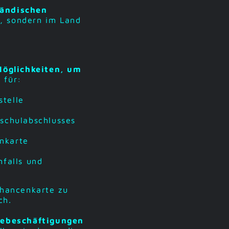
ländischen
, sondern im Land
Möglichkeiten, um
 für:
stelle
hschulabschlusses
nkarte
nfalls und
hancenkarte zu
ch.
ebeschäftigungen