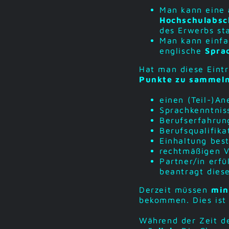
Man kann eine
Hochschulabsc
des Erwerbs sta
Man kann einfa
englische
Spra
Hat man diese Eintr
Punkte zu sammel
einen (Teil-)A
Sprachkenntnis
Berufserfahrun
Berufsqualifik
Einhaltung bes
rechtmäßigen V
Partner/in erfü
beantragt dies
Derzeit müssen
min
bekommen. Dies ist
Während der Zeit d