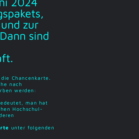
uni 2024
gspakets,
 und zur
 Dann sind
ft.
 die Chancenkarte.
che nach
orben werden:
bedeutet, man hat
chen Hochschul-
nderen
rte
unter folgenden