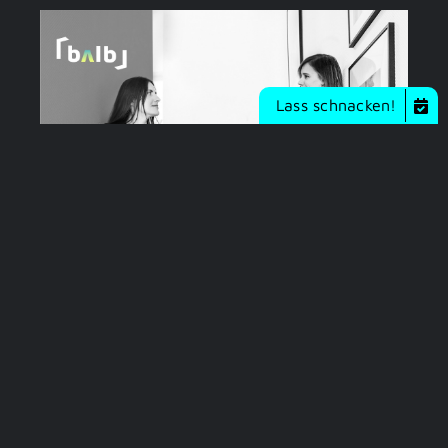
Lass schnacken!
An Bord: IDEENBUDE
28. März 2023
|
An Bord