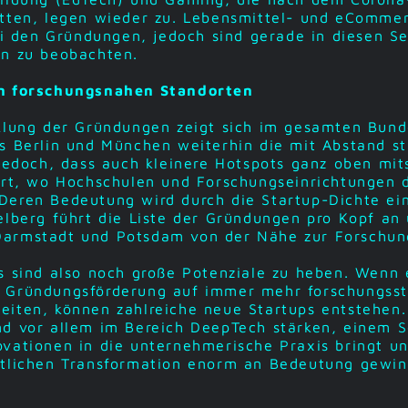
atten, legen wieder zu. Lebensmittel- und eComme
bei den Gründungen, jedoch sind gerade in diesen S
en zu beobachten.
an forschungsnahen Standorten
klung der Gründungen zeigt sich im gesamten Bund
s Berlin und München weiterhin die mit Abstand st
 jedoch, dass auch kleinere Hotspots ganz oben mit
ort, wo Hochschulen und Forschungseinrichtungen d
Deren Bedeutung wird durch die Startup-Dichte ein
elberg führt die Liste der Gründungen pro Kopf an 
armstadt und Potsdam von der Nähe zur Forschun
s sind also noch große Potenziale zu heben. Wenn e
 Gründungsförderung auf immer mehr forschungsst
eiten, können zahlreiche neue Startups entstehen
d vor allem im Bereich DeepTech stärken, einem S
vationen in die unternehmerische Praxis bringt un
ftlichen Transformation enorm an Bedeutung gewin