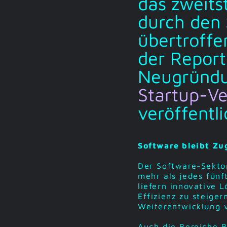
das zweits
durch den 
übertroffe
der Report
Neugründu
Startup-V
veröffentl
Software bleibt Z
Der Software-Sekto
mehr als jedes fünf
liefern innovative 
Effizienz zu steige
Weiterentwicklung v
Auch die Bereiche 