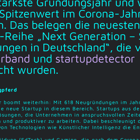
tärkste Gründungsjahr und 
Spitzenwert im Corona-Jah
n. Das belegen die neueste
-Reihe „Next Generation – 
ngen in Deutschland“, die
erband
und
startupdetector
icht wurden.
ugpferd
r boomt weiterhin: Mit 618 Neugründungen im Jah
te neue Startup in diesem Bereich. Startups aus d
Lösungen, die Unternehmen in anspruchsvollen Zeite
rn und produktiver zu arbeiten. Dabei beschleunigt 
on Technologien wie Künstlicher Intelligenz die E
Bildung (EdTech) und Gaming, die nach dem Coron