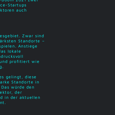
rce-Startups
ektoren auch
esgebiet. Zwar sind
ärksten Standorte –
spielen. Anstiege
as lokale
drucksvoll
und profitiert wie
g.
s gelingt, diese
arke Standorte in
. Das würde den
ektor, der
d in der aktuellen
nt.