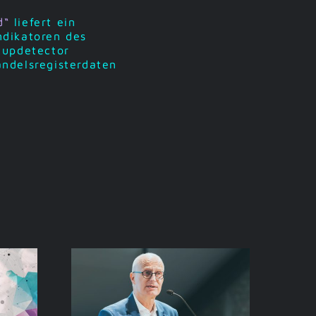
nd“
liefert ein
ndikatoren des
tupdetector
ndelsregisterdaten