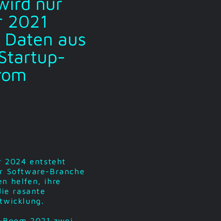
wird nur
r 2021
n Daten aus
Startup-
 vom
r 2024 entsteht
er Software-Branche
n helfen, ihre
die rasante
ntwicklung.
a-Boom 2021 zwei