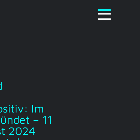
d
sitiv: Im
ündet – 11
st 2024