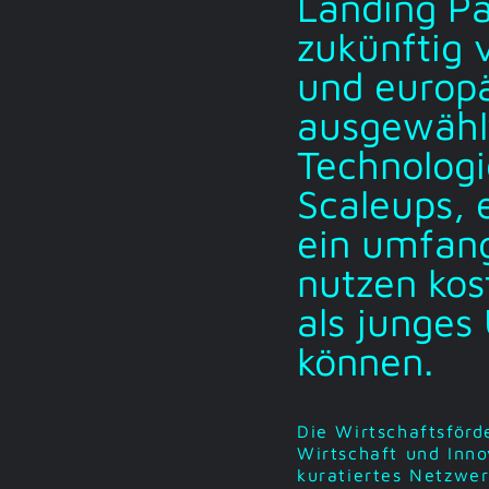
Landing Pa
zukünftig 
und europä
ausgewähl
Technolog
Scaleups, 
ein umfan
nutzen kos
als junge
können.
Die Wirtschaftsför
Wirtschaft und Inno
kuratiertes Netzwer