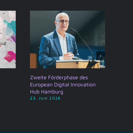
Zweite Förderphase des
Hamb
European Digital Innovation
2026
Hub Hamburg
19. J
23. Juni 2026