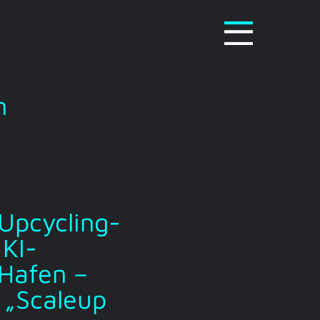
n
 Upcycling-
 KI-
 Hafen –
 „Scaleup