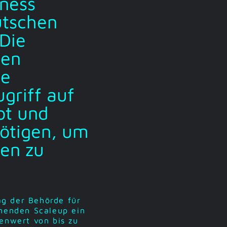
iness
utschen
Die
den
te
griff auf
ot und
nötigen, um
en zu
ag der Behörde für
hmenden Scaleup ein
genwert von bis zu