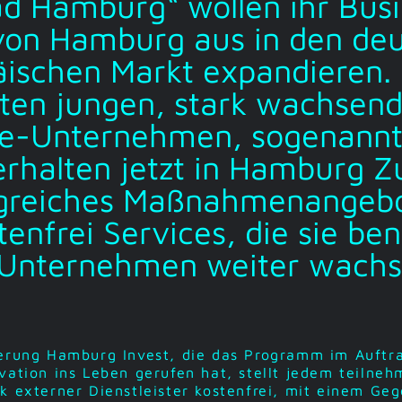
d Hamburg“ wollen ihr Bus
von Hamburg aus in den de
ischen Markt expandieren. 
ten jungen, stark wachsen
ie-Unternehmen, sogenann
erhalten jetzt in Hamburg Zu
greiches Maßnahmenangeb
tenfrei Services, die sie be
s Unternehmen weiter wachs
derung Hamburg Invest, die das Programm im Auftr
vation ins Leben gerufen hat, stellt jedem teilne
k externer Dienstleister kostenfrei, mit einem Ge