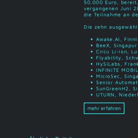
50.000 Euro, bereit
vergangenen Juni 2
die Teilnahme an 
Die zehn ausgewähl
Awake.AI, Finn
BeeX, Singapur
Circu Li-ion, 
Flyability, Sch
HySiLabs, Fran
INFINITE MOBI
MicroSec, Sing
Senior Automat
SunGreenH2, S
UTURN, Nieder
mehr erfahren