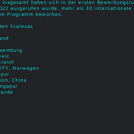
. Insgesamt haben sich in der ersten Bewerbungsru
022 ausgerufen wurde, mehr als 30 internationale
dem Programm beworben.
ten Scaleups
land
Luxemburg
weiz
kreich
LITY, Norwegen
apur
ion, China
ingapur
lande